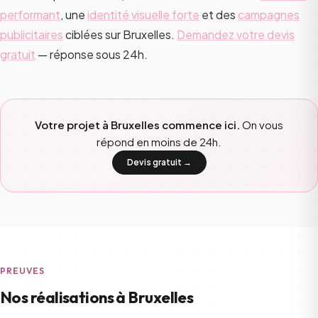
performant
, une
identité visuelle forte
et des
campagnes
publicitaires
ciblées sur Bruxelles.
Demandez votre devis
gratuit
— réponse sous 24h.
Votre projet à Bruxelles commence ici.
On vous
répond en moins de 24h.
Devis gratuit →
PREUVES
Nos réalisations à Bruxelles