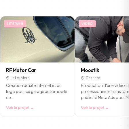
SITE WEB
VIDÉO
RF Motor Car
Moostik
La Louvière
Charleroi
Création du site internet et du
Production d'une vidéo i
logo pour ce garage automobile
professionnelle transfor
de…
publicité Meta Ads pour 
Voir le projet →
Voir le projet →