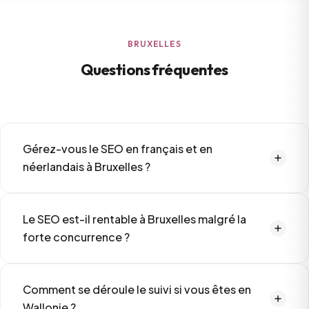
BRUXELLES
Questions fréquentes
Gérez-vous le SEO en français et en
néerlandais à Bruxelles ?
On gère principalement le SEO en français. Pour les projets
nécessitant une optimisation en néerlandais, on collabore
Le SEO est-il rentable à Bruxelles malgré la
avec des partenaires natifs pour garantir la qualité du
forte concurrence ?
contenu optimisé.
Oui, et c'est même là que le ROI peut être le plus élevé vu les
volumes de recherche. La clé est de cibler les bons mots-
Comment se déroule le suivi si vous êtes en
clés locaux et de longue traîne où la concurrence est
Wallonie ?